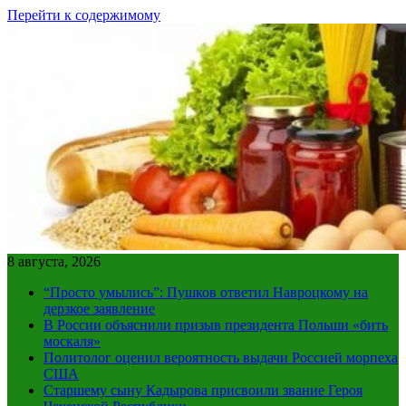
Перейти к содержимому
8 августа, 2026
“Просто умылись”: Пушков ответил Навроцкому на
дерзкое заявление
В России объяснили призыв президента Польши «бить
москаля»
Политолог оценил вероятность выдачи Россией морпеха
США
Старшему сыну Кадырова присвоили звание Героя