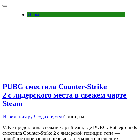
Игры
PUBG сместила Counter-Strike
2 с лидерского места в свежем чарте
Steam
Игромания.ру
3 года спустя
0
1 минуты
Valve представила свежий чарт Steam, где PUBG: Battlegrounds
сместила Counter-Strike 2 с лидерской позиции топа —
подобное произошло впервые за несколько последних