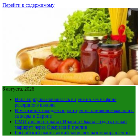
Перейти к содержимому
6 августа, 2026
Икра горбуши обвалилась в цене на 7% на фоне
рекордного вылова
В магазинах ожидается рост цен на оливковое масло из-
за жары в Европе
СМИ узнали о планах Ирана и Омана создать новый
маршрут через Ормузский пролив
Российский рынок акций закрылся разнонаправленно