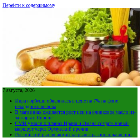
Перейти к содержимому
7 августа, 2026
Икра горбуши обвалилась в цене на 7% на фоне
рекордного вылова
В магазинах ожидается рост цен на оливковое масло из-
за жары в Европе
СМИ узнали о планах Ирана и Омана создать новый
маршрут через Ормузский пролив
Российский рынок акций закрылся разнонаправленно