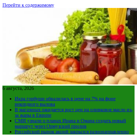
Перейти к содержимому
6 августа, 2026
Икра горбуши обвалилась в цене на 7% на фоне
рекордного вылова
В магазинах ожидается рост цен на оливковое масло из-
за жары в Европе
СМИ узнали о планах Ирана и Омана создать новый
маршрут через Ормузский пролив
Российский рынок акций закрылся разнонаправленно