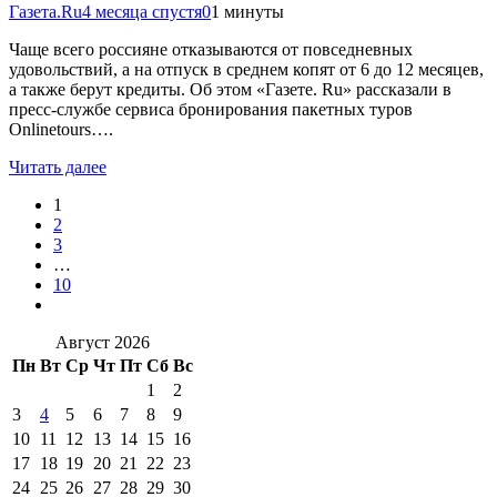
Газета.Ru
4 месяца спустя
0
1 минуты
Чаще всего россияне отказываются от повседневных
удовольствий, а на отпуск в среднем копят от 6 до 12 месяцев,
а также берут кредиты. Об этом «Газете. Ru» рассказали в
пресс-службе сервиса бронирования пакетных туров
Onlinetours….
Читать далее
1
2
3
…
10
Август 2026
Пн
Вт
Ср
Чт
Пт
Сб
Вс
1
2
3
4
5
6
7
8
9
10
11
12
13
14
15
16
17
18
19
20
21
22
23
24
25
26
27
28
29
30