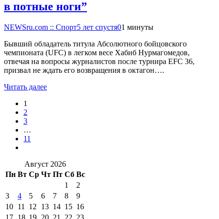
в потные ноги”
NEWSru.com :: Спорт
5 лет спустя
0
1 минуты
Бывший обладатель титула Абсолютного бойцовского
чемпионата (UFC) в легком весе Хабиб Нурмагомедов,
отвечая на вопросы журналистов после турнира EFC 36,
призвал не ждать его возвращения в октагон….
Читать далее
1
2
3
…
11
Август 2026
Пн
Вт
Ср
Чт
Пт
Сб
Вс
1
2
3
4
5
6
7
8
9
10
11
12
13
14
15
16
17
18
19
20
21
22
23