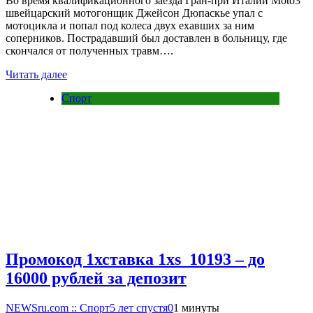
Во время квалификационного заезда Гран-при Италии Moto3
швейцарский мотогонщик Джейсон Дюпаскье упал с
мотоцикла и попал под колеса двух ехавших за ним
соперников. Пострадавший был доставлен в больницу, где
скончался от полученных травм….
Читать далее
Спорт
Промокод 1хставка 1xs_10193 – до
16000 рублей за депозит
NEWSru.com :: Спорт
5 лет спустя
0
1 минуты