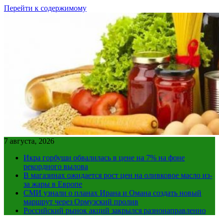
Перейти к содержимому
7 августа, 2026
Икра горбуши обвалилась в цене на 7% на фоне
рекордного вылова
В магазинах ожидается рост цен на оливковое масло из-
за жары в Европе
СМИ узнали о планах Ирана и Омана создать новый
маршрут через Ормузский пролив
Российский рынок акций закрылся разнонаправленно