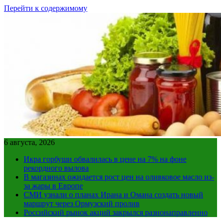
Перейти к содержимому
6 августа, 2026
Икра горбуши обвалилась в цене на 7% на фоне
рекордного вылова
В магазинах ожидается рост цен на оливковое масло из-
за жары в Европе
СМИ узнали о планах Ирана и Омана создать новый
маршрут через Ормузский пролив
Российский рынок акций закрылся разнонаправленно