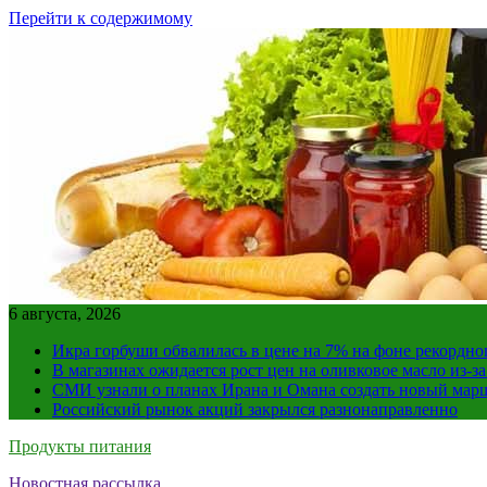
Перейти к содержимому
6 августа, 2026
Икра горбуши обвалилась в цене на 7% на фоне рекордно
В магазинах ожидается рост цен на оливковое масло из-з
СМИ узнали о планах Ирана и Омана создать новый мар
Российский рынок акций закрылся разнонаправленно
Продукты питания
Новостная рассылка