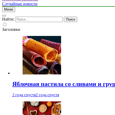
Случайные новости
Меню
Найти:
Заголовки
Яблочная пастила со сливами и гру
2 года спустя
2 года спустя