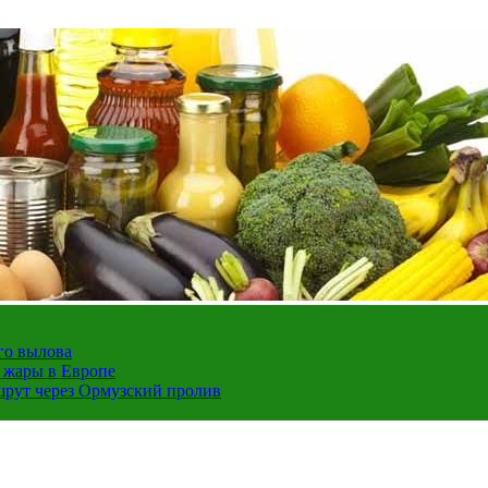
го вылова
а жары в Европе
шрут через Ормузский пролив