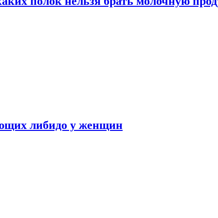
каких полок нельзя брать молочную про
ающих либидо у женщин