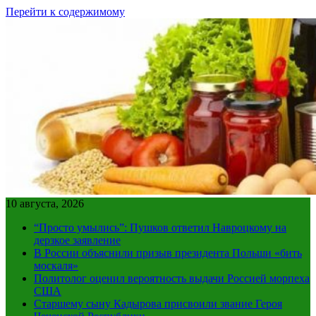
Перейти к содержимому
10 августа, 2026
“Просто умылись”: Пушков ответил Навроцкому на
дерзкое заявление
В России объяснили призыв президента Польши «бить
москаля»
Политолог оценил вероятность выдачи Россией морпеха
США
Старшему сыну Кадырова присвоили звание Героя