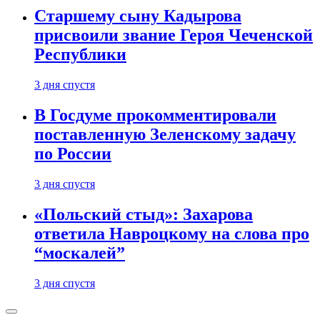
Старшему сыну Кадырова
присвоили звание Героя Чеченской
Республики
3 дня спустя
В Госдуме прокомментировали
поставленную Зеленскому задачу
по России
3 дня спустя
«Польский стыд»: Захарова
ответила Навроцкому на слова про
“москалей”
3 дня спустя