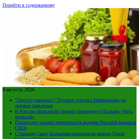
Перейти к содержимому
8 августа, 2026
“Просто умылись”: Пушков ответил Навроцкому на
дерзкое заявление
В России объяснили призыв президента Польши «бить
москаля»
Политолог оценил вероятность выдачи Россией морпеха
США
Старшему сыну Кадырова присвоили звание Героя