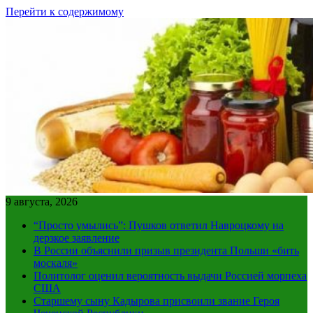
Перейти к содержимому
9 августа, 2026
“Просто умылись”: Пушков ответил Навроцкому на
дерзкое заявление
В России объяснили призыв президента Польши «бить
москаля»
Политолог оценил вероятность выдачи Россией морпеха
США
Старшему сыну Кадырова присвоили звание Героя