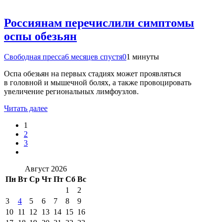
Россиянам перечислили симптомы
оспы обезьян
Свободная пресса
6 месяцев спустя
0
1 минуты
Оспа обезьян на первых стадиях может проявляться
в головной и мышечной болях, а также провоцировать
увеличение региональных лимфоузлов.
Читать далее
1
2
3
Август 2026
Пн
Вт
Ср
Чт
Пт
Сб
Вс
1
2
3
4
5
6
7
8
9
10
11
12
13
14
15
16