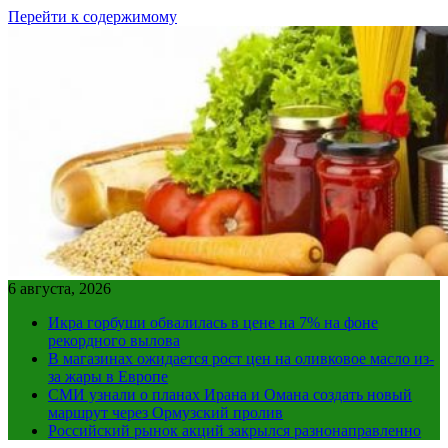
Перейти к содержимому
6 августа, 2026
Икра горбуши обвалилась в цене на 7% на фоне
рекордного вылова
В магазинах ожидается рост цен на оливковое масло из-
за жары в Европе
СМИ узнали о планах Ирана и Омана создать новый
маршрут через Ормузский пролив
Российский рынок акций закрылся разнонаправленно