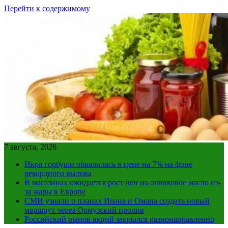
Перейти к содержимому
7 августа, 2026
Икра горбуши обвалилась в цене на 7% на фоне
рекордного вылова
В магазинах ожидается рост цен на оливковое масло из-
за жары в Европе
СМИ узнали о планах Ирана и Омана создать новый
маршрут через Ормузский пролив
Российский рынок акций закрылся разнонаправленно