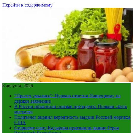
Перейти к содержимому
8 августа, 2026
“Просто умылись”: Пушков ответил Навроцкому на
дерзкое заявление
В России объяснили призыв президента Польши «бить
москаля»
Политолог оценил вероятность выдачи Россией морпеха
США
Старшему сыну Кадырова присвоили звание Героя