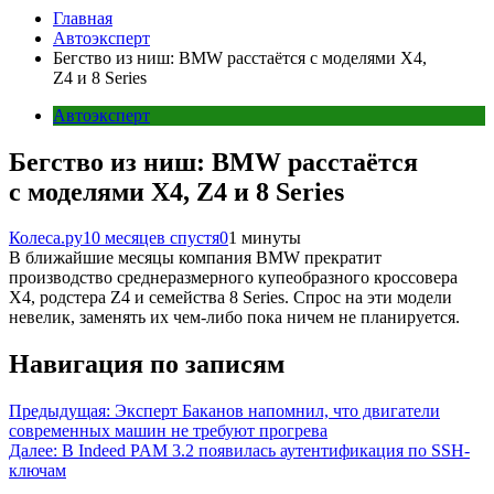
Главная
Автоэксперт
Бегство из ниш: BMW расстаётся с моделями X4,
Z4 и 8 Series
Автоэксперт
Бегство из ниш: BMW расстаётся
с моделями X4, Z4 и 8 Series
Колеса.ру
10 месяцев спустя
0
1 минуты
В ближайшие месяцы компания BMW прекратит
производство среднеразмерного купеобразного кроссовера
X4, родстера Z4 и семейства 8 Series. Спрос на эти модели
невелик, заменять их чем-либо пока ничем не планируется.
Навигация по записям
Предыдущая:
Эксперт Баканов напомнил, что двигатели
современных машин не требуют прогрева
Далее:
В Indeed PAM 3.2 появилась аутентификация по SSH-
ключам