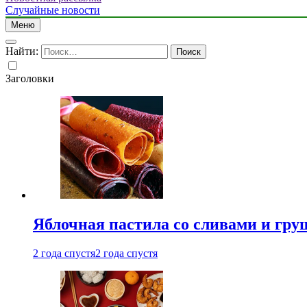
Случайные новости
Меню
Найти:
Заголовки
Яблочная пастила со сливами и гру
2 года спустя
2 года спустя