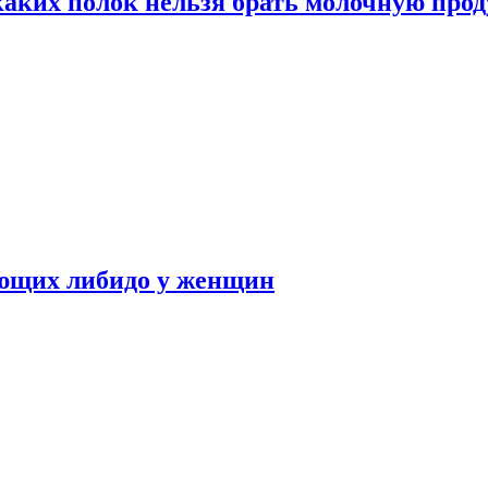
каких полок нельзя брать молочную про
ающих либидо у женщин