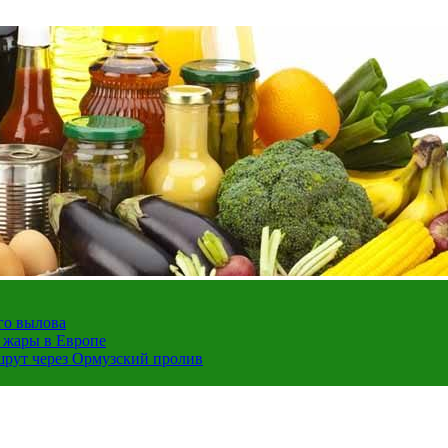
го вылова
а жары в Европе
шрут через Ормузский пролив