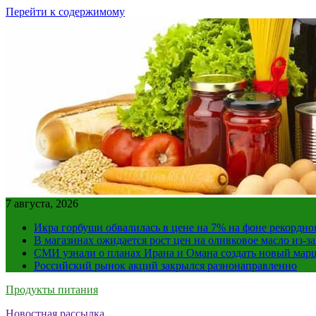
Перейти к содержимому
7 августа, 2026
Икра горбуши обвалилась в цене на 7% на фоне рекордно
В магазинах ожидается рост цен на оливковое масло из-з
СМИ узнали о планах Ирана и Омана создать новый мар
Российский рынок акций закрылся разнонаправленно
Продукты питания
Новостная рассылка