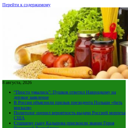
Перейти к содержимому
8 августа, 2026
“Просто умылись”: Пушков ответил Навроцкому на
дерзкое заявление
В России объяснили призыв президента Польши «бить
москаля»
Политолог оценил вероятность выдачи Россией морпеха
США
Старшему сыну Кадырова присвоили звание Героя