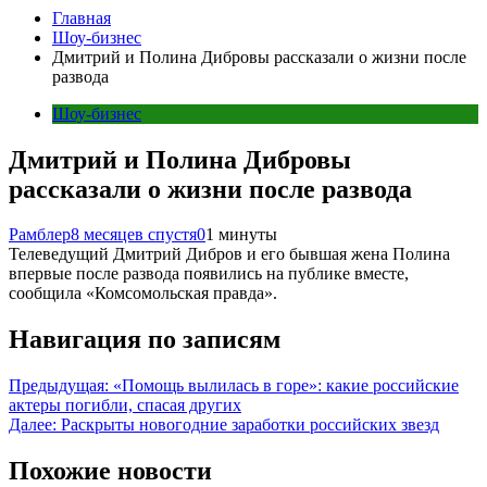
Главная
Шоу-бизнес
Дмитрий и Полина Дибровы рассказали о жизни после
развода
Шоу-бизнес
Дмитрий и Полина Дибровы
рассказали о жизни после развода
Рамблер
8 месяцев спустя
0
1 минуты
Телеведущий Дмитрий Дибров и его бывшая жена Полина
впервые после развода появились на публике вместе,
сообщила «Комсомольская правда».
Навигация по записям
Предыдущая:
«Помощь вылилась в горе»: какие российские
актеры погибли, спасая других
Далее:
Раскрыты новогодние заработки российских звезд
Похожие новости