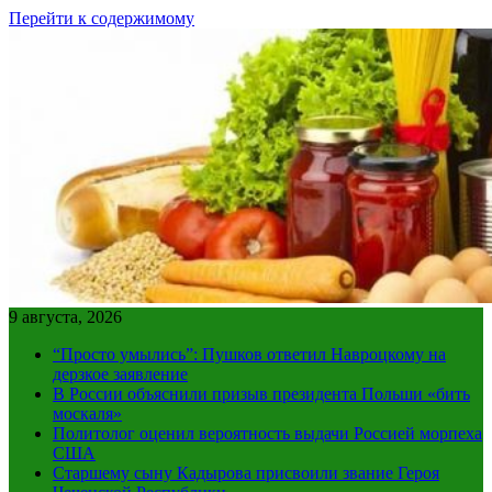
Перейти к содержимому
9 августа, 2026
“Просто умылись”: Пушков ответил Навроцкому на
дерзкое заявление
В России объяснили призыв президента Польши «бить
москаля»
Политолог оценил вероятность выдачи Россией морпеха
США
Старшему сыну Кадырова присвоили звание Героя