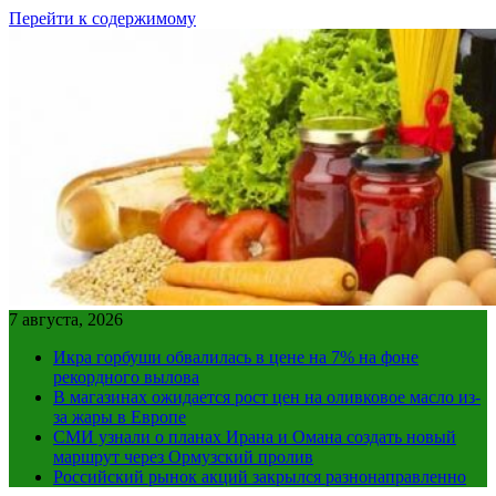
Перейти к содержимому
7 августа, 2026
Икра горбуши обвалилась в цене на 7% на фоне
рекордного вылова
В магазинах ожидается рост цен на оливковое масло из-
за жары в Европе
СМИ узнали о планах Ирана и Омана создать новый
маршрут через Ормузский пролив
Российский рынок акций закрылся разнонаправленно