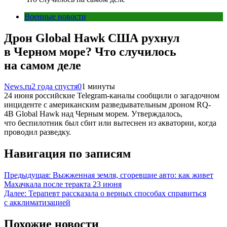
Военные новости
Дрон Global Hawk США рухнул
в Черном море? Что случилось
на самом деле
News.ru
2 года спустя
0
1 минуты
24 июня российские Telegram-каналы сообщили о загадочном
инциденте с американским разведывательным дроном RQ-
4B Global Hawk над Черным морем. Утверждалось,
что беспилотник был сбит или вытеснен из акватории, когда
проводил разведку.
Навигация по записям
Предыдущая:
Выжженная земля, сгоревшие авто: как живет
Махачкала после теракта 23 июня
Далее:
Терапевт рассказала о верных способах справиться
с акклиматизацией
Похожие новости