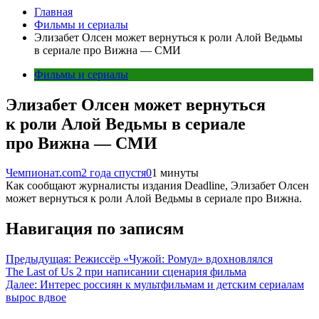
Главная
Фильмы и сериалы
Элизабет Олсен может вернуться к роли Алой Ведьмы
в сериале про Вижна — СМИ
Фильмы и сериалы
Элизабет Олсен может вернуться
к роли Алой Ведьмы в сериале
про Вижна — СМИ
Чемпионат.com
2 года спустя
0
1 минуты
Как сообщают журналисты издания Deadline, Элизабет Олсен
может вернуться к роли Алой Ведьмы в сериале про Вижна.
Навигация по записям
Предыдущая:
Режиссёр «Чужой: Ромул» вдохновлялся
The Last of Us 2 при написании сценария фильма
Далее:
Интерес россиян к мультфильмам и детским сериалам
вырос вдвое