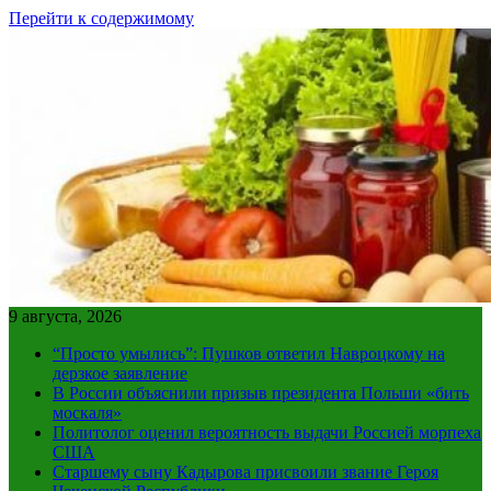
Перейти к содержимому
9 августа, 2026
“Просто умылись”: Пушков ответил Навроцкому на
дерзкое заявление
В России объяснили призыв президента Польши «бить
москаля»
Политолог оценил вероятность выдачи Россией морпеха
США
Старшему сыну Кадырова присвоили звание Героя