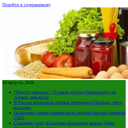
Перейти к содержимому
10 августа, 2026
“Просто умылись”: Пушков ответил Навроцкому на
дерзкое заявление
В России объяснили призыв президента Польши «бить
москаля»
Политолог оценил вероятность выдачи Россией морпеха
США
Старшему сыну Кадырова присвоили звание Героя