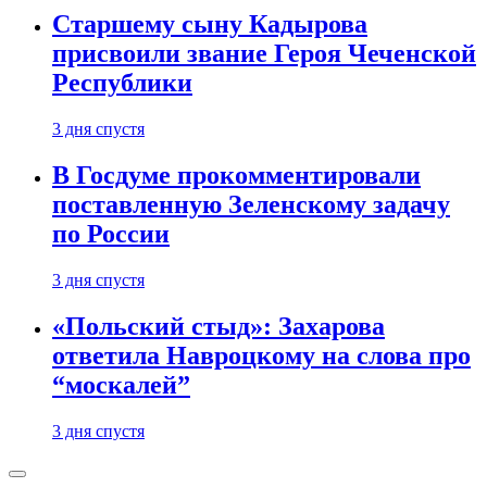
Старшему сыну Кадырова
присвоили звание Героя Чеченской
Республики
3 дня спустя
В Госдуме прокомментировали
поставленную Зеленскому задачу
по России
3 дня спустя
«Польский стыд»: Захарова
ответила Навроцкому на слова про
“москалей”
3 дня спустя