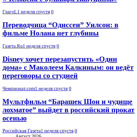
ГлагоL
1 неделя спустя
0
Переводчица “Одиссеи” Уилсон: в
фильме Нолана нет глубины
Газета.Ru
1 неделя спустя
0
Disney хочет перезапустить «Один
дома» с Маколеем Калкиным: он ведёт
переговоры со студией
Чемпионат.com
1 неделя спустя
0
Мультфильм “Барашек Шон и чудище
лохматое” выйдет в российский прокат
осенью
Российская Газета
1 неделя спустя
0
Август 2026