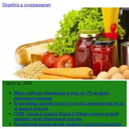
Перейти к содержимому
7 августа, 2026
Икра горбуши обвалилась в цене на 7% на фоне
рекордного вылова
В магазинах ожидается рост цен на оливковое масло из-
за жары в Европе
СМИ узнали о планах Ирана и Омана создать новый
маршрут через Ормузский пролив
Российский рынок акций закрылся разнонаправленно