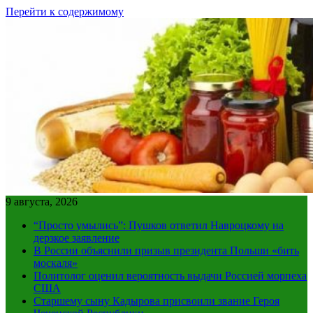
Перейти к содержимому
9 августа, 2026
“Просто умылись”: Пушков ответил Навроцкому на
дерзкое заявление
В России объяснили призыв президента Польши «бить
москаля»
Политолог оценил вероятность выдачи Россией морпеха
США
Старшему сыну Кадырова присвоили звание Героя