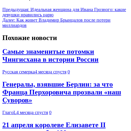
Предыдущая:
Идеальная женщина для Ивана Грозного: какие
девушки нравились царю
Далее:
Как живет Владимир Брынцалов после потери
миллиардов
Похожие новости
Самые знаменитые потомки
Чингисхана в истории России
Русская семерка
4 месяца спустя
0
Генералы, взявшие Берлин: за что
Франца Перхоровича прозвали «наш
Суворов»
ГлагоL
4 месяца спустя
0
21 апреля королеве Елизавете II