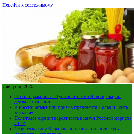
Перейти к содержимому
7 августа, 2026
“Просто умылись”: Пушков ответил Навроцкому на
дерзкое заявление
В России объяснили призыв президента Польши «бить
москаля»
Политолог оценил вероятность выдачи Россией морпеха
США
Старшему сыну Кадырова присвоили звание Героя