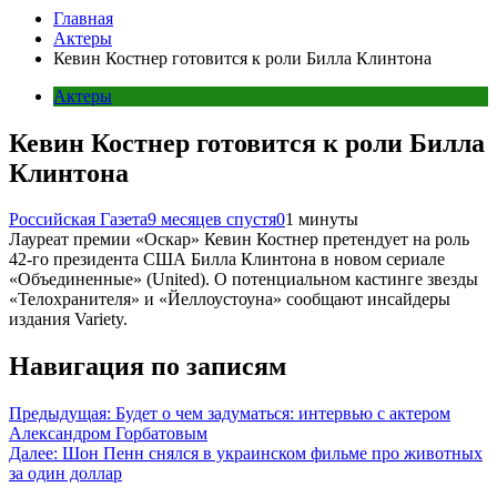
Главная
Актеры
Кевин Костнер готовится к роли Билла Клинтона
Актеры
Кевин Костнер готовится к роли Билла
Клинтона
Российская Газета
9 месяцев спустя
0
1 минуты
Лауреат премии «Оскар» Кевин Костнер претендует на роль
42-го президента США Билла Клинтона в новом сериале
«Объединенные» (United). О потенциальном кастинге звезды
«Телохранителя» и «Йеллоустоуна» сообщают инсайдеры
издания Variety.
Навигация по записям
Предыдущая:
Будет о чем задуматься: интервью с актером
Александром Горбатовым
Далее:
Шон Пенн снялся в украинском фильме про животных
за один доллар