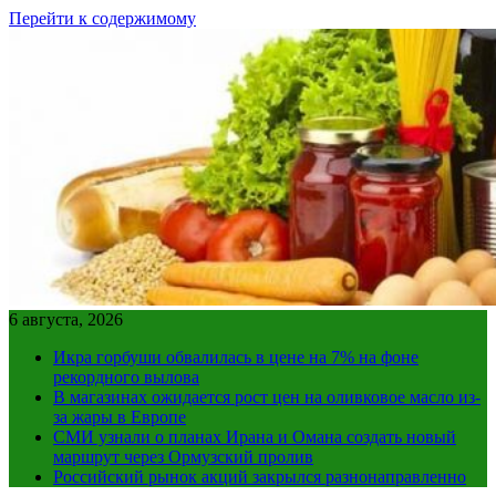
Перейти к содержимому
6 августа, 2026
Икра горбуши обвалилась в цене на 7% на фоне
рекордного вылова
В магазинах ожидается рост цен на оливковое масло из-
за жары в Европе
СМИ узнали о планах Ирана и Омана создать новый
маршрут через Ормузский пролив
Российский рынок акций закрылся разнонаправленно