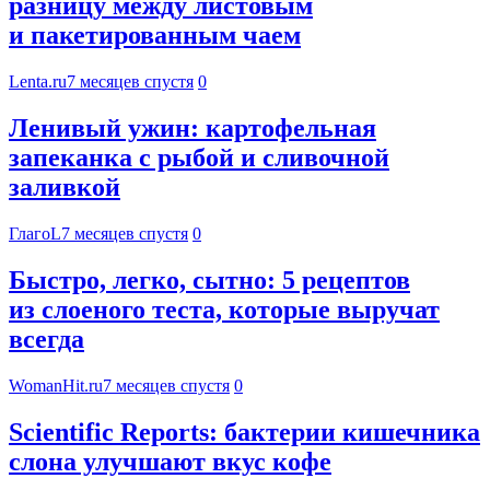
разницу между листовым
и пакетированным чаем
Lenta.ru
7 месяцев спустя
0
Ленивый ужин: картофельная
запеканка с рыбой и сливочной
заливкой
ГлагоL
7 месяцев спустя
0
Быстро, легко, сытно: 5 рецептов
из слоеного теста, которые выручат
всегда
WomanHit.ru
7 месяцев спустя
0
Scientific Reports: бактерии кишечника
слона улучшают вкус кофе