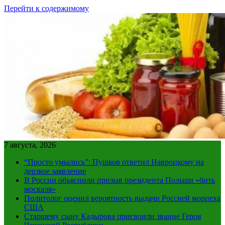
Перейти к содержимому
7 августа, 2026
“Просто умылись”: Пушков ответил Навроцкому на
дерзкое заявление
В России объяснили призыв президента Польши «бить
москаля»
Политолог оценил вероятность выдачи Россией морпеха
США
Старшему сыну Кадырова присвоили звание Героя