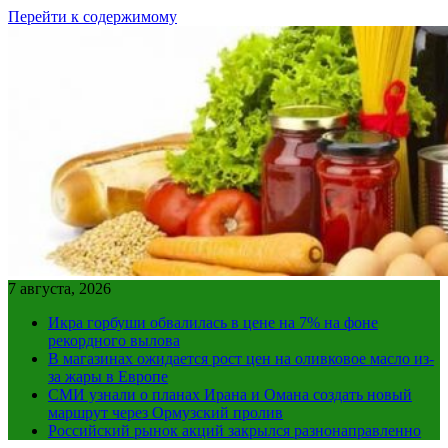
Перейти к содержимому
7 августа, 2026
Икра горбуши обвалилась в цене на 7% на фоне
рекордного вылова
В магазинах ожидается рост цен на оливковое масло из-
за жары в Европе
СМИ узнали о планах Ирана и Омана создать новый
маршрут через Ормузский пролив
Российский рынок акций закрылся разнонаправленно