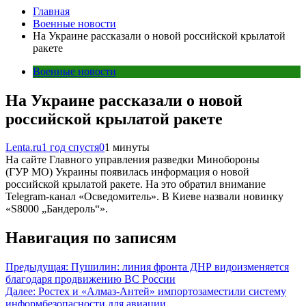
Главная
Военные новости
На Украине рассказали о новой российской крылатой
ракете
Военные новости
На Украине рассказали о новой
российской крылатой ракете
Lenta.ru
1 год спустя
0
1 минуты
На сайте Главного управления разведки Минобороны
(ГУР МО) Украины появилась информация о новой
российской крылатой ракете. На это обратил внимание
Telegram-канал «Осведомитель». В Киеве назвали новинку
«S8000 „Бандероль“».
Навигация по записям
Предыдущая:
Пушилин: линия фронта ДНР видоизменяется
благодаря продвижению ВС России
Далее:
Ростех и «Алмаз-Антей» импортозаместили систему
информбезопасности для авиации