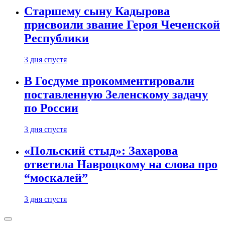
Старшему сыну Кадырова
присвоили звание Героя Чеченской
Республики
3 дня спустя
В Госдуме прокомментировали
поставленную Зеленскому задачу
по России
3 дня спустя
«Польский стыд»: Захарова
ответила Навроцкому на слова про
“москалей”
3 дня спустя