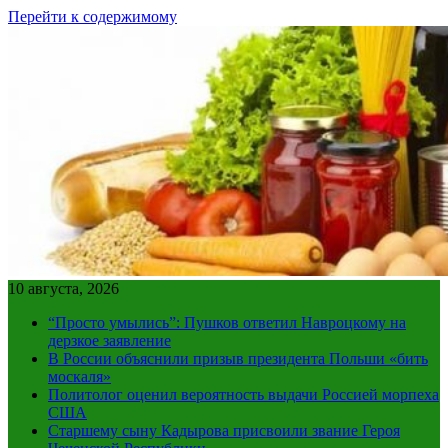
Перейти к содержимому
10 августа, 2026
“Просто умылись”: Пушков ответил Навроцкому на
дерзкое заявление
В России объяснили призыв президента Польши «бить
москаля»
Политолог оценил вероятность выдачи Россией морпеха
США
Старшему сыну Кадырова присвоили звание Героя