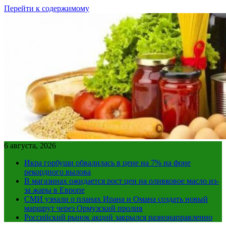
Перейти к содержимому
6 августа, 2026
Икра горбуши обвалилась в цене на 7% на фоне
рекордного вылова
В магазинах ожидается рост цен на оливковое масло из-
за жары в Европе
СМИ узнали о планах Ирана и Омана создать новый
маршрут через Ормузский пролив
Российский рынок акций закрылся разнонаправленно