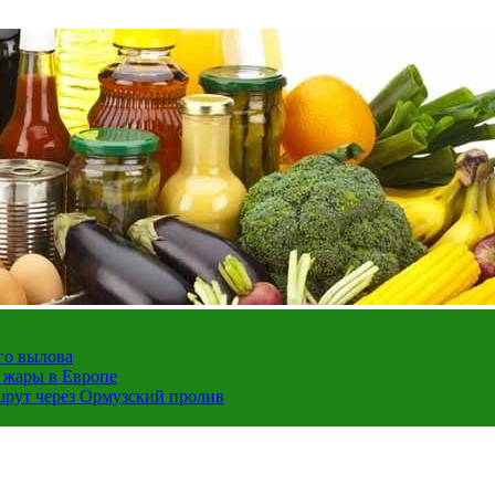
го вылова
а жары в Европе
шрут через Ормузский пролив