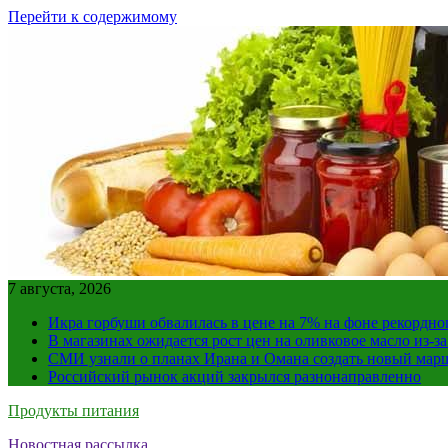
Перейти к содержимому
7 августа, 2026
Икра горбуши обвалилась в цене на 7% на фоне рекордно
В магазинах ожидается рост цен на оливковое масло из-з
СМИ узнали о планах Ирана и Омана создать новый мар
Российский рынок акций закрылся разнонаправленно
Продукты питания
Новостная рассылка