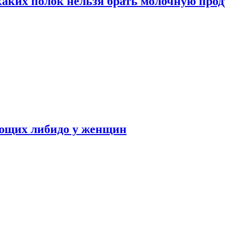
каких полок нельзя брать молочную про
ающих либидо у женщин