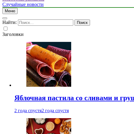
Случайные новости
Меню
Найти:
Заголовки
Яблочная пастила со сливами и гру
2 года спустя
2 года спустя