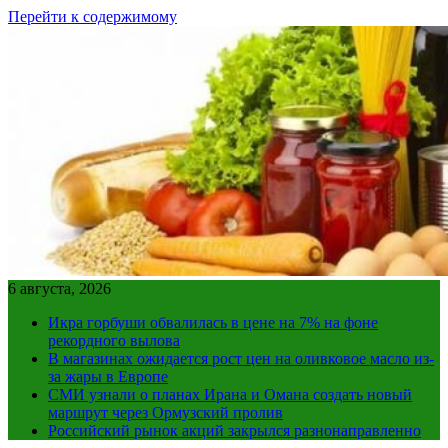
Перейти к содержимому
6 августа, 2026
Икра горбуши обвалилась в цене на 7% на фоне
рекордного вылова
В магазинах ожидается рост цен на оливковое масло из-
за жары в Европе
СМИ узнали о планах Ирана и Омана создать новый
маршрут через Ормузский пролив
Российский рынок акций закрылся разнонаправленно