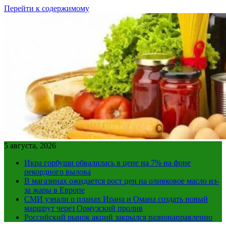
Перейти к содержимому
5 августа, 2026
Икра горбуши обвалилась в цене на 7% на фоне
рекордного вылова
В магазинах ожидается рост цен на оливковое масло из-
за жары в Европе
СМИ узнали о планах Ирана и Омана создать новый
маршрут через Ормузский пролив
Российский рынок акций закрылся разнонаправленно