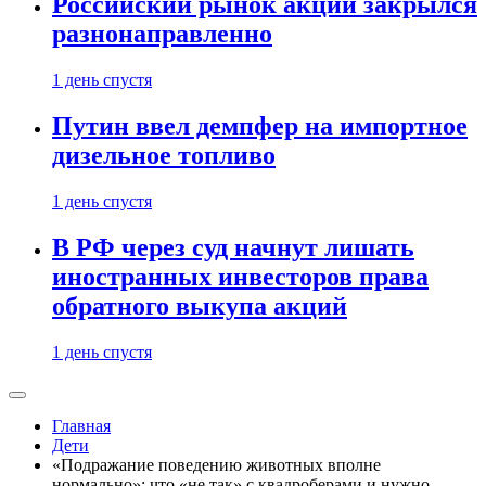
Российский рынок акций закрылся
разнонаправленно
1 день спустя
Путин ввел демпфер на импортное
дизельное топливо
1 день спустя
В РФ через суд начнут лишать
иностранных инвесторов права
обратного выкупа акций
1 день спустя
Главная
Дети
«Подражание поведению животных вполне
нормально»: что «не так» с квадроберами и нужно