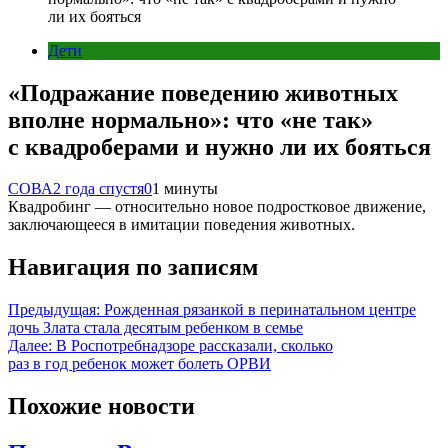
ли их бояться
Дети
«Подражание поведению животных
вполне нормально»: что «не так»
с квадроберами и нужно ли их бояться
СОВА
2 года спустя
0
1 минуты
Квадробинг — относительно новое подростковое движение,
заключающееся в имитации поведения животных.
Навигация по записям
Предыдущая:
Рожденная рязанкой в перинатальном центре
дочь Злата стала десятым ребенком в семье
Далее:
В Роспотребнадзоре рассказали, сколько
раз в год ребенок может болеть ОРВИ
Похожие новости