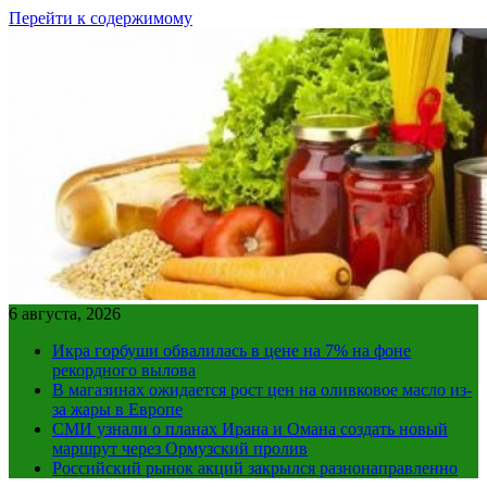
Перейти к содержимому
6 августа, 2026
Икра горбуши обвалилась в цене на 7% на фоне
рекордного вылова
В магазинах ожидается рост цен на оливковое масло из-
за жары в Европе
СМИ узнали о планах Ирана и Омана создать новый
маршрут через Ормузский пролив
Российский рынок акций закрылся разнонаправленно