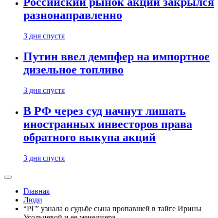
Российский рынок акций закрылся
разнонаправленно
3 дня спустя
Путин ввел демпфер на импортное
дизельное топливо
3 дня спустя
В РФ через суд начнут лишать
иностранных инвесторов права
обратного выкупа акций
3 дня спустя
Главная
Люди
“РГ” узнала о судьбе сына пропавшей в тайге Ирины
Усольцевой и ее менеджера