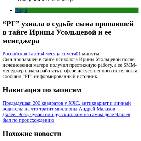
Люди
“РГ” узнала о судьбе сына пропавшей
в тайге Ирины Усольцевой и ее
менеджера
Российская Газета
4 месяца спустя
0
1 минуты
Сын пропавшей в тайге психолога Ирины Усольцевой после
исчезновения матери получил престижную работу, а ее SMM-
менеджер начала работать в сфере искусственного интеллекта,
сообщил "РГ" информированный источник.
Навигация по записям
Предыдущая:
200 квадратов у ХХС, антиквариат и личный
водитель: на что тратит миллионы Андрей Малахов
Далее:
Эрзя, чуваш или русский: кем на самом деле Чапаев
был по происхождению
Похожие новости