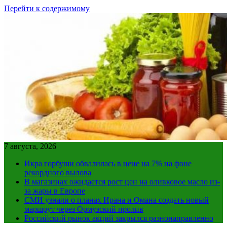
Перейти к содержимому
7 августа, 2026
Икра горбуши обвалилась в цене на 7% на фоне
рекордного вылова
В магазинах ожидается рост цен на оливковое масло из-
за жары в Европе
СМИ узнали о планах Ирана и Омана создать новый
маршрут через Ормузский пролив
Российский рынок акций закрылся разнонаправленно