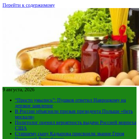
Перейти к содержимому
9 августа, 2026
“Просто умылись”: Пушков ответил Навроцкому на
дерзкое заявление
В России объяснили призыв президента Польши «бить
москаля»
Политолог оценил вероятность выдачи Россией морпеха
США
Старшему сыну Кадырова присвоили звание Героя