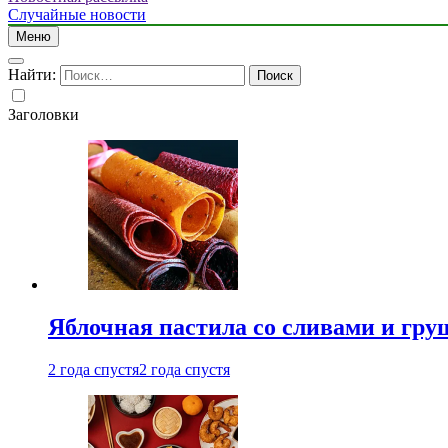
Случайные новости
Меню
Найти:
Заголовки
Яблочная пастила со сливами и гру
2 года спустя
2 года спустя