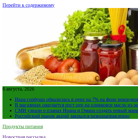
Перейти к содержимому
6 августа, 2026
Икра горбуши обвалилась в цене на 7% на фоне рекордно
В магазинах ожидается рост цен на оливковое масло из-з
СМИ узнали о планах Ирана и Омана создать новый мар
Российский рынок акций закрылся разнонаправленно
Продукты питания
Новостная рассылка