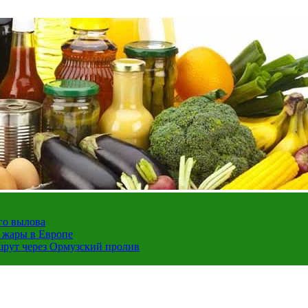
го вылова
а жары в Европе
шрут через Ормузский пролив