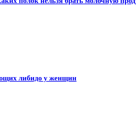
каких полок нельзя брать молочную про
ающих либидо у женщин