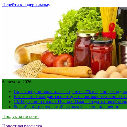
Перейти к содержимому
6 августа, 2026
Икра горбуши обвалилась в цене на 7% на фоне рекордно
В магазинах ожидается рост цен на оливковое масло из-з
СМИ узнали о планах Ирана и Омана создать новый мар
Российский рынок акций закрылся разнонаправленно
Продукты питания
Новостная рассылка