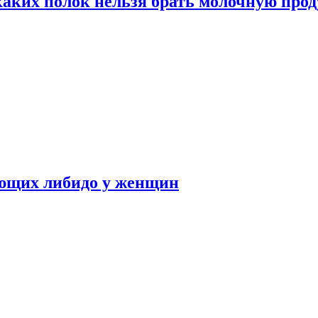
каких полок нельзя брать молочную про
ающих либидо у женщин