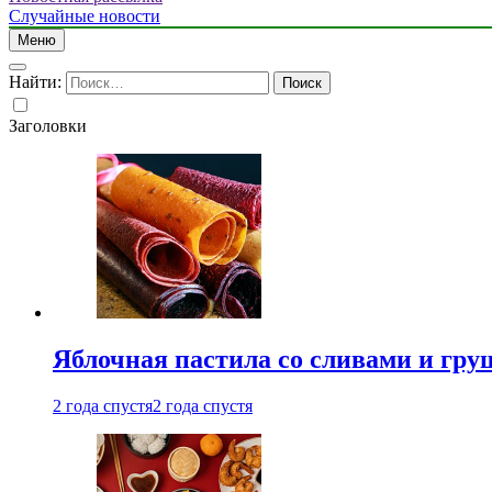
Случайные новости
Меню
Найти:
Заголовки
Яблочная пастила со сливами и гру
2 года спустя
2 года спустя