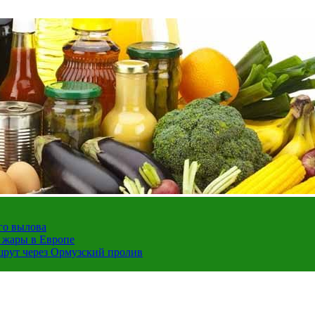
го вылова
а жары в Европе
шрут через Ормузский пролив