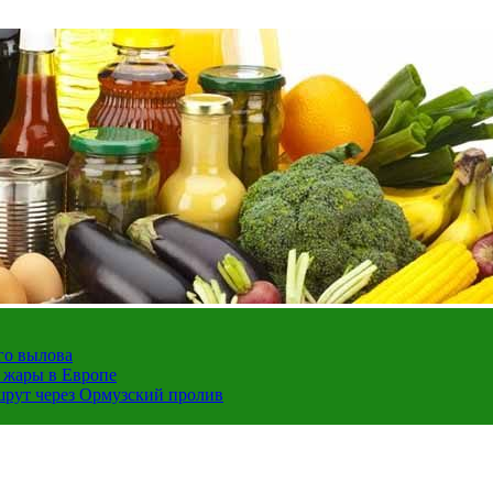
го вылова
а жары в Европе
шрут через Ормузский пролив