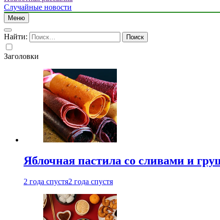
Случайные новости
Меню
Найти:
Заголовки
Яблочная пастила со сливами и гру
2 года спустя
2 года спустя