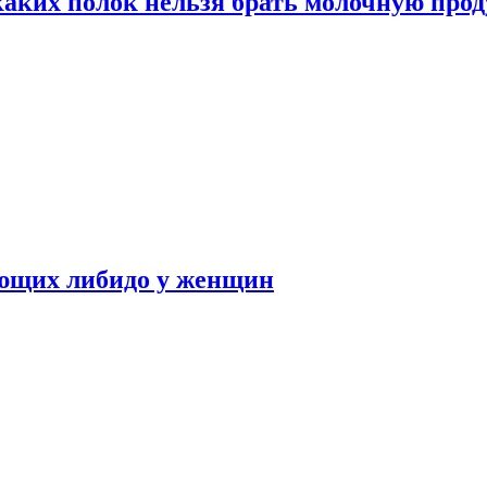
каких полок нельзя брать молочную про
ающих либидо у женщин