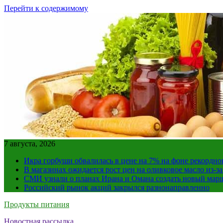
Перейти к содержимому
7 августа, 2026
Икра горбуши обвалилась в цене на 7% на фоне рекордно
В магазинах ожидается рост цен на оливковое масло из-з
СМИ узнали о планах Ирана и Омана создать новый мар
Российский рынок акций закрылся разнонаправленно
Продукты питания
Новостная рассылка