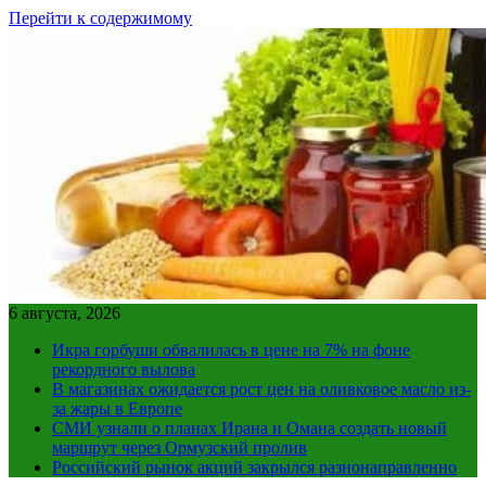
Перейти к содержимому
6 августа, 2026
Икра горбуши обвалилась в цене на 7% на фоне
рекордного вылова
В магазинах ожидается рост цен на оливковое масло из-
за жары в Европе
СМИ узнали о планах Ирана и Омана создать новый
маршрут через Ормузский пролив
Российский рынок акций закрылся разнонаправленно