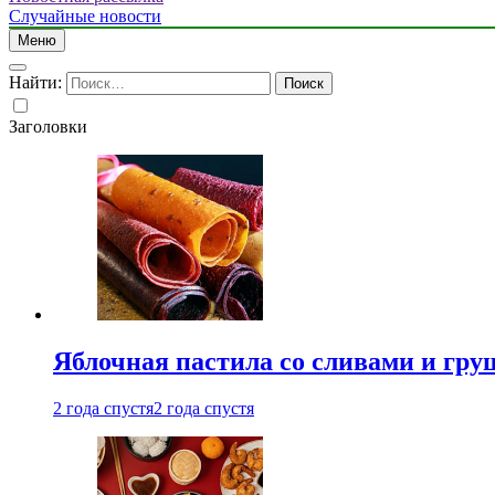
Случайные новости
Меню
Найти:
Заголовки
Яблочная пастила со сливами и гру
2 года спустя
2 года спустя