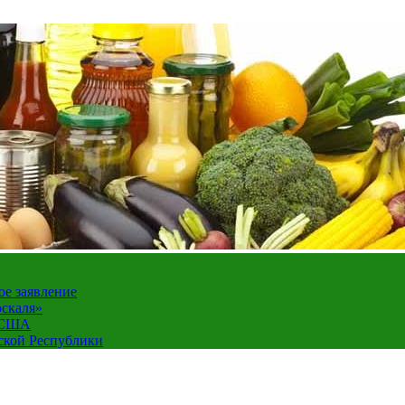
ое заявление
оскаля»
а США
ской Республики