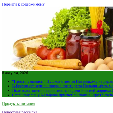
Перейти к содержимому
8 августа, 2026
“Просто умылись”: Пушков ответил Навроцкому на дерзк
В России объяснили призыв президента Польши «бить м
Политолог оценил вероятность выдачи Россией морпех
Старшему сыну Кадырова присвоили звание Героя Чечен
Продукты питания
Новостная рассылка