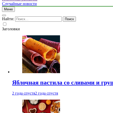
Случайные новости
Меню
Найти:
Заголовки
Яблочная пастила со сливами и гру
2 года спустя
2 года спустя