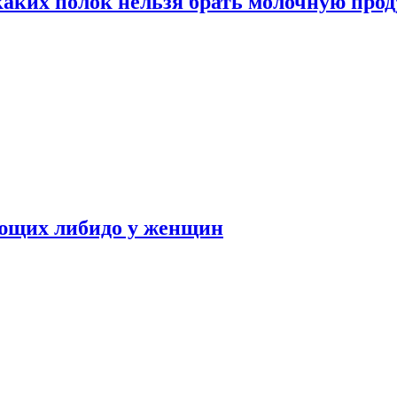
каких полок нельзя брать молочную про
ающих либидо у женщин