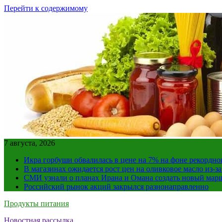
Перейти к содержимому
7 августа, 2026
Икра горбуши обвалилась в цене на 7% на фоне рекордно
В магазинах ожидается рост цен на оливковое масло из-з
СМИ узнали о планах Ирана и Омана создать новый мар
Российский рынок акций закрылся разнонаправленно
Продукты питания
Новостная рассылка