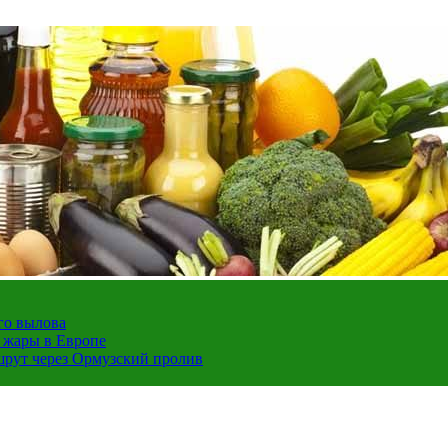
го вылова
а жары в Европе
шрут через Ормузский пролив