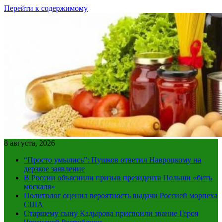
Перейти к содержимому
8 августа, 2026
“Просто умылись”: Пушков ответил Навроцкому на
дерзкое заявление
В России объяснили призыв президента Польши «бить
москаля»
Политолог оценил вероятность выдачи Россией морпеха
США
Старшему сыну Кадырова присвоили звание Героя