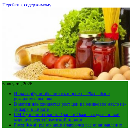
Перейти к содержимому
6 августа, 2026
Икра горбуши обвалилась в цене на 7% на фоне
рекордного вылова
В магазинах ожидается рост цен на оливковое масло из-
за жары в Европе
СМИ узнали о планах Ирана и Омана создать новый
маршрут через Ормузский пролив
Российский рынок акций закрылся разнонаправленно