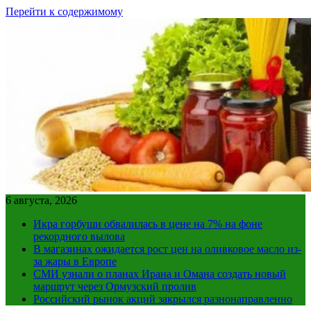
Перейти к содержимому
6 августа, 2026
Икра горбуши обвалилась в цене на 7% на фоне
рекордного вылова
В магазинах ожидается рост цен на оливковое масло из-
за жары в Европе
СМИ узнали о планах Ирана и Омана создать новый
маршрут через Ормузский пролив
Российский рынок акций закрылся разнонаправленно