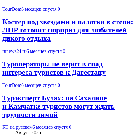
TourDom
6 месяцев спустя
0
Костер под звездами и палатка в степи:
ЛНР готовит сюрприз для любителей
дикого отдыха
runews24.ru
6 месяцев спустя
0
Туроператоры не верят в спад
интереса туристов к Дагестану
TourDom
6 месяцев спустя
0
Турэксперт Булах: на Сахалине
и Камчатке туристов могут ждать
трудности зимой
RT на русском
6 месяцев спустя
0
Август 2026