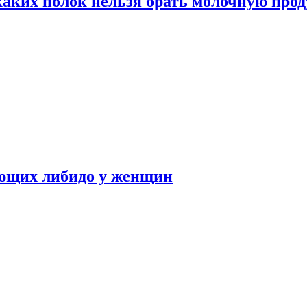
каких полок нельзя брать молочную про
ающих либидо у женщин