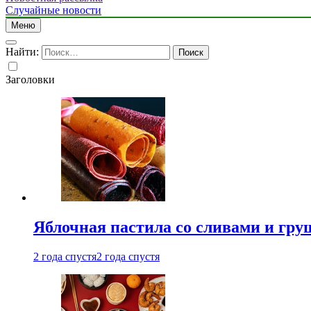
Случайные новости
Меню
Найти:
Заголовки
Яблочная пастила со сливами и гру
2 года спустя
2 года спустя