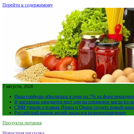
Перейти к содержимому
7 августа, 2026
Икра горбуши обвалилась в цене на 7% на фоне рекордно
В магазинах ожидается рост цен на оливковое масло из-з
СМИ узнали о планах Ирана и Омана создать новый мар
Российский рынок акций закрылся разнонаправленно
Продукты питания
Новостная рассылка