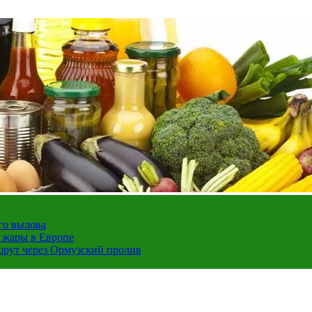
го вылова
а жары в Европе
шрут через Ормузский пролив