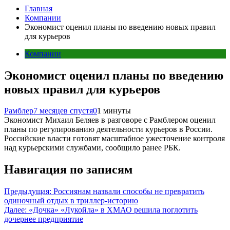
Главная
Компании
Экономист оценил планы по введению новых правил
для курьеров
Компании
Экономист оценил планы по введению
новых правил для курьеров
Рамблер
7 месяцев спустя
0
1 минуты
Экономист Михаил Беляев в разговоре с Рамблером оценил
планы по регулированию деятельности курьеров в России.
Российские власти готовят масштабное ужесточение контроля
над курьерскими службами, сообщило ранее РБК.
Навигация по записям
Предыдущая:
Россиянам назвали способы не превратить
одиночный отдых в триллер-историю
Далее:
«Дочка» «Лукойла» в ХМАО решила поглотить
дочернее предприятие