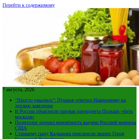
Перейти к содержимому
7 августа, 2026
“Просто умылись”: Пушков ответил Навроцкому на
дерзкое заявление
В России объяснили призыв президента Польши «бить
москаля»
Политолог оценил вероятность выдачи Россией морпеха
США
Старшему сыну Кадырова присвоили звание Героя