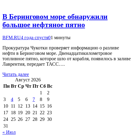
В Беринговом море обнаружили
большое нефтяное пятно
BFM.RU
4 года спустя
0
1 минуты
Прокуратура Чукотки проверяет информацию о разливе
нефти в Беринговом море. Двенадцатикилометровое
топливное пятно, которое шло от корабля, появилось в заливе
Лаврентия, передает ТАСС….
Читать далее
Август 2026
Пн
Вт
Ср
Чт
Пт
Сб
Вс
1
2
3
4
5
6
7
8
9
10
11
12
13
14
15
16
17
18
19
20
21
22
23
24
25
26
27
28
29
30
31
« Июл