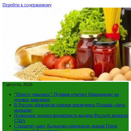
Перейти к содержимому
7 августа, 2026
“Просто умылись”: Пушков ответил Навроцкому на
дерзкое заявление
В России объяснили призыв президента Польши «бить
москаля»
Политолог оценил вероятность выдачи Россией морпеха
США
Старшему сыну Кадырова присвоили звание Героя