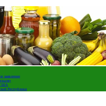
ое заявление
оскаля»
а США
ской Республики