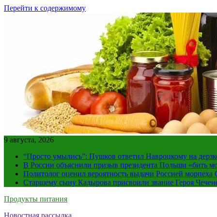
Перейти к содержимому
9 августа, 2026
“Просто умылись”: Пушков ответил Навроцкому на дерзк
В России объяснили призыв президента Польши «бить м
Политолог оценил вероятность выдачи Россией морпех
Старшему сыну Кадырова присвоили звание Героя Чечен
Продукты питания
Новостная рассылка