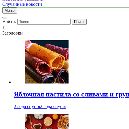
Случайные новости
Меню
Найти:
Заголовки
Яблочная пастила со сливами и гру
2 года спустя
2 года спустя