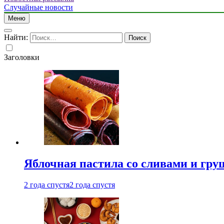
Случайные новости
Меню
Найти:
Заголовки
Яблочная пастила со сливами и гру
2 года спустя
2 года спустя