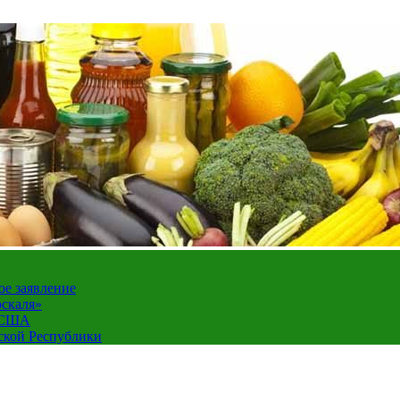
ое заявление
оскаля»
а США
ской Республики