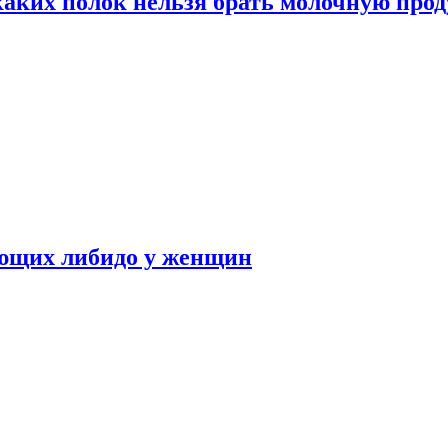
каких полок нельзя брать молочную про
ающих либидо у женщин