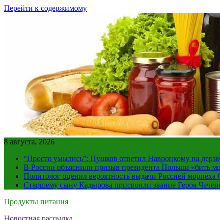
Перейти к содержимому
8 августа, 2026
“Просто умылись”: Пушков ответил Навроцкому на дерзк
В России объяснили призыв президента Польши «бить м
Политолог оценил вероятность выдачи Россией морпех
Старшему сыну Кадырова присвоили звание Героя Чечен
Продукты питания
Новостная рассылка