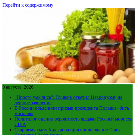
Перейти к содержимому
9 августа, 2026
“Просто умылись”: Пушков ответил Навроцкому на
дерзкое заявление
В России объяснили призыв президента Польши «бить
москаля»
Политолог оценил вероятность выдачи Россией морпеха
США
Старшему сыну Кадырова присвоили звание Героя