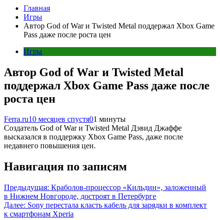
Главная
Игры
Автор God of War и Twisted Metal поддержал Xbox Game
Pass даже после роста цен
Игры
Автор God of War и Twisted Metal
поддержал Xbox Game Pass даже после
роста цен
Ferra.ru
10 месяцев спустя
0
1 минуты
Создатель God of War и Twisted Metal Дэвид Джаффе
высказался в поддержку Xbox Game Pass, даже после
недавнего повышения цен.
Навигация по записям
Предыдущая:
Краболов-процессор «Кильдин», заложенный
в Нижнем Новгороде, достроят в Петербурге
Далее:
Sony перестала класть кабель для зарядки в комплект
к смартфонам Xperia