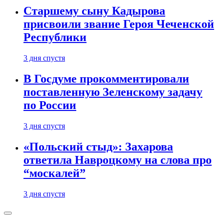
Старшему сыну Кадырова
присвоили звание Героя Чеченской
Республики
3 дня спустя
В Госдуме прокомментировали
поставленную Зеленскому задачу
по России
3 дня спустя
«Польский стыд»: Захарова
ответила Навроцкому на слова про
“москалей”
3 дня спустя