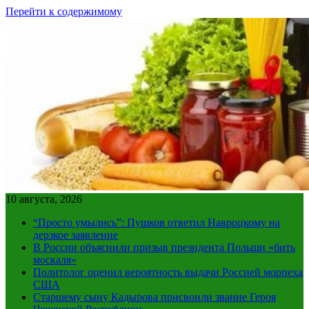
Перейти к содержимому
10 августа, 2026
“Просто умылись”: Пушков ответил Навроцкому на
дерзкое заявление
В России объяснили призыв президента Польши «бить
москаля»
Политолог оценил вероятность выдачи Россией морпеха
США
Старшему сыну Кадырова присвоили звание Героя