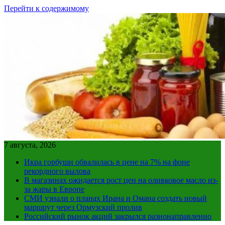
Перейти к содержимому
7 августа, 2026
Икра горбуши обвалилась в цене на 7% на фоне
рекордного вылова
В магазинах ожидается рост цен на оливковое масло из-
за жары в Европе
СМИ узнали о планах Ирана и Омана создать новый
маршрут через Ормузский пролив
Российский рынок акций закрылся разнонаправленно