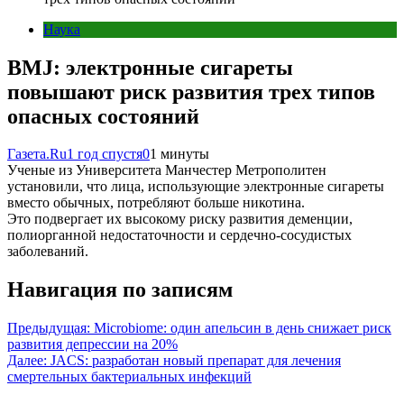
Наука
BMJ: электронные сигареты
повышают риск развития трех типов
опасных состояний
Газета.Ru
1 год спустя
0
1 минуты
Ученые из Университета Манчестер Метрополитен
установили, что лица, использующие электронные сигареты
вместо обычных, потребляют больше никотина.
Это подвергает их высокому риску развития деменции,
полиорганной недостаточности и сердечно-сосудистых
заболеваний.
Навигация по записям
Предыдущая:
Microbiome: один апельсин в день снижает риск
развития депрессии на 20%
Далее:
JACS: разработан новый препарат для лечения
смертельных бактериальных инфекций